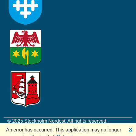
© 2025 Stockholm Nordost. All rights reserved.
🗙
An error has occurred. This application may no longer